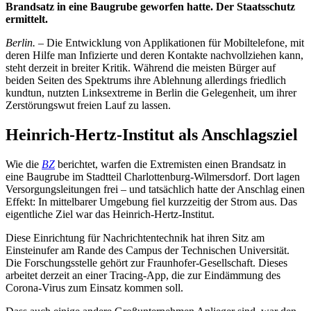
Brandsatz in eine Baugrube geworfen hatte. Der Staatsschutz
ermittelt.
Berlin.
– Die Entwicklung von Applikationen für Mobiltelefone, mit
deren Hilfe man Infizierte und deren Kontakte nachvollziehen kann,
steht derzeit in breiter Kritik. Während die meisten Bürger auf
beiden Seiten des Spektrums ihre Ablehnung allerdings friedlich
kundtun, nutzten Linksextreme in Berlin die Gelegenheit, um ihrer
Zerstörungswut freien Lauf zu lassen.
Heinrich-Hertz-Institut als Anschlagsziel
Wie die
BZ
berichtet, warfen die Extremisten einen Brandsatz in
eine Baugrube im Stadtteil Charlottenburg-Wilmersdorf. Dort lagen
Versorgungsleitungen frei – und tatsächlich hatte der Anschlag einen
Effekt: In mittelbarer Umgebung fiel kurzzeitig der Strom aus. Das
eigentliche Ziel war das Heinrich-Hertz-Institut.
Diese Einrichtung für Nachrichtentechnik hat ihren Sitz am
Einsteinufer am Rande des Campus der Technischen Universität.
Die Forschungsstelle gehört zur Fraunhofer-Gesellschaft. Dieses
arbeitet derzeit an einer Tracing-App, die zur Eindämmung des
Corona-Virus zum Einsatz kommen soll.