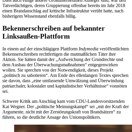
Dass auch einige andere Großunternehmen Anlieger sind, war den
Tatverdächtigen, deren Gruppierung offenbar bereits im Jahr 2018
einen Brandanschlag auf kritische Infrastruktur verübt hatte, nach
bisherigem Wissenstand ebenfalls billig.
Bekennerschreiben auf bekannter
Linksaußen-Plattform
In einem auf der einschlägigen Plattform
Indymedia
veröffentlichten
Bekennerschreiben rechtfertigen die mutmaßlichen Täter ihre
Aktion. Sie hätten damit der „Aufweichung der Grundrechte und
dem Ausbau der Überwachungsmaßnahmen“ entgegenwirken
wollen. Sie sprechen von der Notwendigkeit, dieses Projekt
„politisch zu sabotieren“. Am Ende des ellenlangen Textes sprechen
sie davon, dass „eine umfassende Umwälzung und Überwindung
patriarchaler, kolonialer und kapitalistischer Verhältnisse“ vonnöten
sei.
Schwere Kritik am Anschlag kam vom CDU-Landesvorsitzenden
Kai Wegner. Der „politische Meinungskampf“ sei „mit der Kraft der
Argumente, nicht mit der Zerstörungskraft von Brandsätzen“ zu
führen, so die deutliche Ansage des Unionspolitikers.