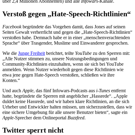
über 2,4 Millionen Abonnenten) und alle
Infowars
-Kanäle.
Verstoß gegen „Hate-Speech-Richtlinien“
Facebook
begründete das Vorgehen damit, dass Jones auf seinen
Seiten Gewalt verherrlicht und gegen die „Hate-Speech-Richtlinien“
verstoßen habe. Demnach habe er in einer „menschenverachtenden
Sprache“ über Trasgender, Muslime und Einwanderer gesprochen.
Wie die
Junge Freiheit
berichtet, teilte
YouTube
zu den Sperren mit:
„Alle Nutzer stimmen zu, unsere Nutzungsbedingungen und
Community-Richtlinien einzuhalten, wenn sie sich bei YouTube
anmelden. Wenn Nutzer wiederholt gegen diese Richtlinien wie
etwa jene gegen Hate-Speech verstoßen, schließen wir ihre
Konten.“
Und auch
Apple
, das fünf Infowars-Podcasts aus
i-Tunes
entfernt
hatte, begründete die Sperren mit angeblicher „Hassrede“. „Apple
duldet keine Hassrede, und wir haben klare Richtlinien, an die sich
Urheber und Entwickler halten müssen, um sicherzustellen, dass wir
eine sichere Umgebung für alle unsere Benutzer bieten“, sagte ein
Apple
-Sprecher dem Onlineportal
Buzzfeed
.
Twitter sperrt nicht