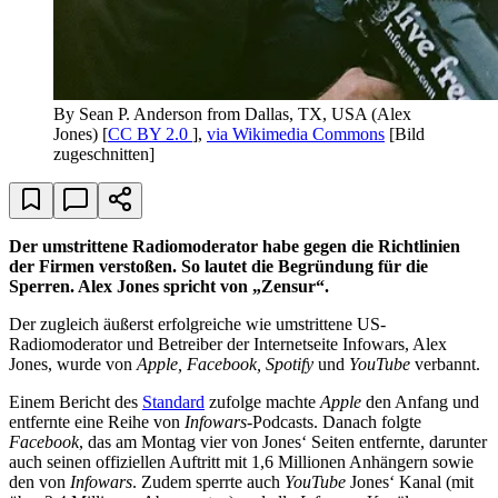
By Sean P. Anderson from Dallas, TX, USA (Alex
Jones) [
CC BY 2.0
],
via Wikimedia Commons
[Bild
zugeschnitten]
Der umstrittene Radiomoderator habe gegen die Richtlinien
der Firmen verstoßen. So lautet die Begründung für die
Sperren. Alex Jones spricht von „Zensur“.
Der zugleich äußerst erfolgreiche wie umstrittene US-
Radiomoderator und Betreiber der Internetseite Infowars, Alex
Jones, wurde von
Apple, Facebook, Spotify
und
YouTube
verbannt.
Einem Bericht des
Standard
zufolge machte
Apple
den Anfang und
entfernte eine Reihe von
Infowars
-Podcasts. Danach folgte
Facebook
, das am Montag vier von Jones‘ Seiten entfernte, darunter
auch seinen offiziellen Auftritt mit 1,6 Millionen Anhängern sowie
den von
Infowars
. Zudem sperrte auch
YouTube
Jones‘ Kanal (mit