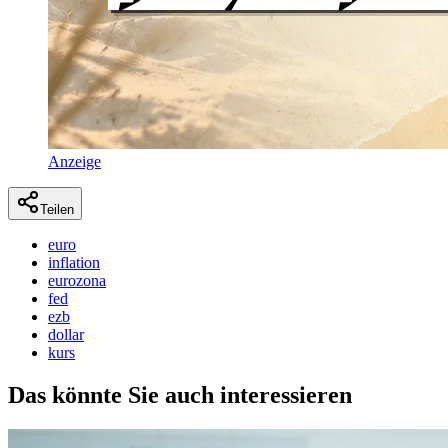
Anzeige
Teilen
euro
inflation
eurozona
fed
ezb
dollar
kurs
Das könnte Sie auch interessieren