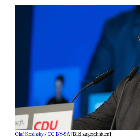
Olaf Kosinsky
/
CC BY-SA
[Bild zugeschnitten]