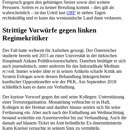
Freispruch gegen den gebürtigen Steirer sowie drei weitere
Personen. Sofern es zu keiner Berufung kommt – dies gilt als
wahrscheinlich – ist das Urteil laut
ORF
in sieben Tagen
rechtskräftig und er kann das westasiatische Land dann verlassen.
Strittige Vorwürfe gegen linken
Regimekritiker
Der Fall hatte weltweit für Aufsehen gesorgt. Der Österreicher
studierte bereits seit 2015 an einer Universität in der türkischen
Hauptstadt Ankara Politikwissenschaften. Daneben betätigte er sich
auch journalistisch, unter anderem für das linksradikale Medium
re:volt
. Immer wieder übte er in seinen Artikeln scharfe Kritik am
System Erdogan sowie dessen Behandlung linksgerichteter
kurdischer Oppositioneller wie der PKK. Am September 2018
schließlich kam es dann zur Verhaftung.
Der kuriose Vorwurf gegen ihn und seine Kollegen: Unterstützung
einer Terrororganisation. Monatelang verbrachte er in Haft,
Kollegen in der Heimat und darüber hinaus setzten sich für seine
Freilassung ein. Aber auch nach der Enthaftung am Weihnachtstag
bestand weiterhin ein Ausreiseverbot bis zur Verhandlung. Auch die
damals auf blauem Ticket im Amt befindliche Ex-Innenministerin
Karin Kneissl versuchte in seinem Sinn zu vermitteln.