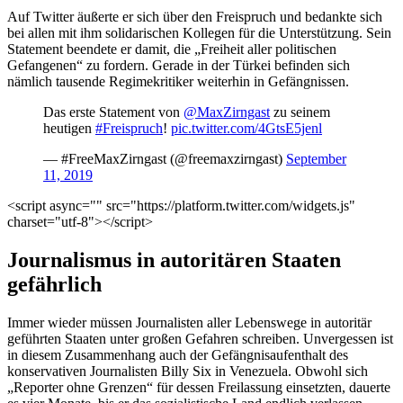
Auf Twitter äußerte er sich über den Freispruch und bedankte sich
bei allen mit ihm solidarischen Kollegen für die Unterstützung. Sein
Statement beendete er damit, die „Freiheit aller politischen
Gefangenen“ zu fordern. Gerade in der Türkei befinden sich
nämlich tausende Regimekritiker weiterhin in Gefängnissen.
Das erste Statement von
@MaxZirngast
zu seinem
heutigen
#Freispruch
!
pic.twitter.com/4GtsE5jenl
— #FreeMaxZirngast (@freemaxzirngast)
September
11, 2019
<script async="" src="https://platform.twitter.com/widgets.js"
charset="utf-8"></script>
Journalismus in autoritären Staaten
gefährlich
Immer wieder müssen Journalisten aller Lebenswege in autoritär
geführten Staaten unter großen Gefahren schreiben. Unvergessen ist
in diesem Zusammenhang auch der Gefängnisaufenthalt des
konservativen Journalisten Billy Six in Venezuela. Obwohl sich
„Reporter ohne Grenzen“ für dessen Freilassung einsetzten, dauerte