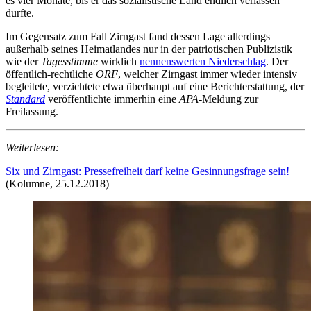
es vier Monate, bis er das sozialistische Land endlich verlassen
durfte.
Im Gegensatz zum Fall Zirngast fand dessen Lage allerdings
außerhalb seines Heimatlandes nur in der patriotischen Publizistik
wie der
Tagesstimme
wirklich
nennenswerten Niederschlag
. Der
öffentlich-rechtliche
ORF
, welcher Zirngast immer wieder intensiv
begleitete, verzichtete etwa überhaupt auf eine Berichterstattung, der
Standard
veröffentlichte immerhin eine
APA
-Meldung zur
Freilassung.
Weiterlesen:
Six und Zirngast: Pressefreiheit darf keine Gesinnungsfrage sein!
(Kolumne, 25.12.2018)