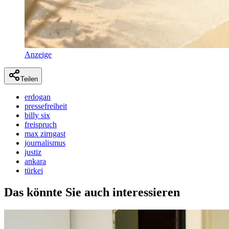
Anzeige
Teilen
erdogan
pressefreiheit
billy six
freispruch
max zirngast
journalismus
justiz
ankara
türkei
Das könnte Sie auch interessieren