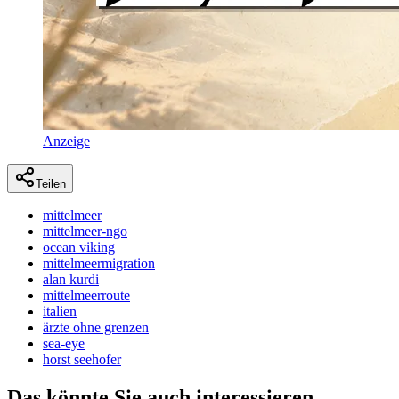
Anzeige
Teilen
mittelmeer
mittelmeer-ngo
ocean viking
mittelmeermigration
alan kurdi
mittelmeerroute
italien
ärzte ohne grenzen
sea-eye
horst seehofer
Das könnte Sie auch interessieren