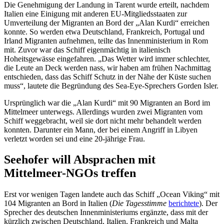
Die Genehmigung der Landung in Tarent wurde erteilt, nachdem
Italien eine Einigung mit anderen EU-Mitgliedsstaaten zur
Umverteilung der Migranten an Bord der „Alan Kurdi“ erreichen
konnte. So werden etwa Deutschland, Frankreich, Portugal und
Irland Migranten aufnehmen, teilte das Innenministerium in Rom
mit. Zuvor war das Schiff eigenmächtig in italienisch
Hoheitsgewässe eingefahren. „Das Wetter wird immer schlechter,
die Leute an Deck werden nass, wir haben am frühen Nachmittag
entschieden, dass das Schiff Schutz in der Nähe der Küste suchen
muss“, lautete die Begründung des Sea-Eye-Sprechers Gorden Isler.
Ursprünglich war die „Alan Kurdi“ mit 90 Migranten an Bord im
Mittelmeer unterwegs. Allerdings wurden zwei Migranten vom
Schiff weggebracht, weil sie dort nicht mehr behandelt werden
konnten. Darunter ein Mann, der bei einem Angriff in Libyen
verletzt worden sei und eine 20-jährige Frau.
Seehofer will Absprachen mit
Mittelmeer-NGOs treffen
Erst vor wenigen Tagen landete auch das Schiff „Ocean Viking“ mit
104 Migranten an Bord in Italien (
Die Tagesstimme
berichtete
). Der
Sprecher des deutschen Innenministeriums ergänzte, dass mit der
kürzlich zwischen Deutschland, Italien, Frankreich und Malta