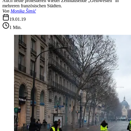
Auch heute protestieren wieder Zehntausende „Gelbwesten“ in
mehreren französischen Städten.
Von
Monika Šimić
19.01.19
1
Min.