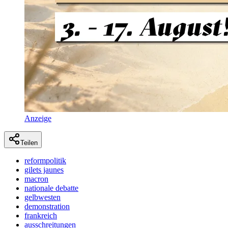
Anzeige
Teilen
reformpolitik
gilets jaunes
macron
nationale debatte
gelbwesten
demonstration
frankreich
ausschreitungen