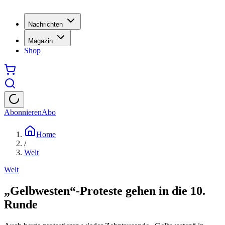
Nachrichten
Magazin
Shop
Abonnieren
Abo
Home
/
Welt
Welt
„Gelbwesten“-Proteste gehen in die 10.
Runde