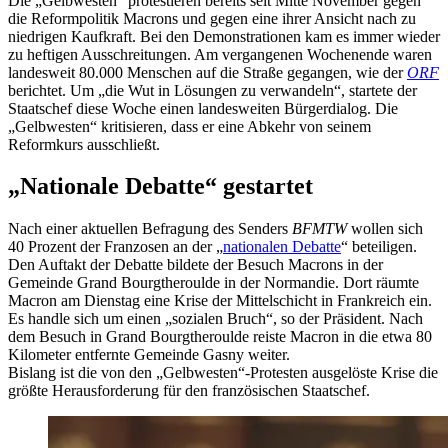
Die „Gelbwesten” protestieren bereits seit Mitte November gegen
die Reformpolitik Macrons und gegen eine ihrer Ansicht nach zu
niedrigen Kaufkraft. Bei den Demonstrationen kam es immer wieder
zu heftigen Ausschreitungen. Am vergangenen Wochenende waren
landesweit 80.000 Menschen auf die Straße gegangen, wie der
ORF
berichtet. Um „die Wut in Lösungen zu verwandeln“, startete der
Staatschef diese Woche einen landesweiten Bürgerdialog. Die
„Gelbwesten“ kritisieren, dass er eine Abkehr von seinem
Reformkurs ausschließt.
„Nationale Debatte“ gestartet
Nach einer aktuellen Befragung des Senders
BFMTW
wollen sich
40 Prozent der Franzosen an der „
nationalen Debatte
“ beteiligen.
Den Auftakt der Debatte bildete der Besuch Macrons in der
Gemeinde Grand Bourgtheroulde in der Normandie. Dort räumte
Macron am Dienstag eine Krise der Mittelschicht in Frankreich ein.
Es handle sich um einen „sozialen Bruch“, so der Präsident. Nach
dem Besuch in Grand Bourgtheroulde reiste Macron in die etwa 80
Kilometer entfernte Gemeinde Gasny weiter.
Bislang ist die von den „Gelbwesten“-Protesten ausgelöste Krise die
größte Herausforderung für den französischen Staatschef.