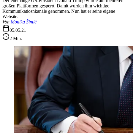
Der ehemalige US-Präsident Donald Trump wurde auf mehreren
großen Plattformen gesperrt. Damit wurden ihm wichtige
Kommunikatiosnkanäle genommen. Nun hat er seine eigene
Website.
Von
Monika Šimić
05.05.21
2
Min.