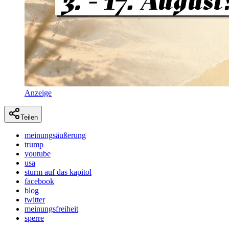
Anzeige
Teilen
meinungsäußerung
trump
youtube
usa
sturm auf das kapitol
facebook
blog
twitter
meinungsfreiheit
sperre