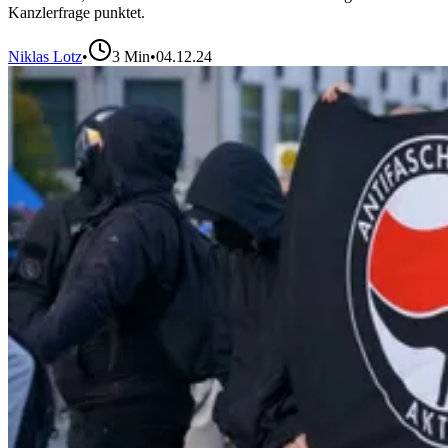
Kanzlerfrage punktet.
Niklas Lotz
•
3
Min
•
04.12.24