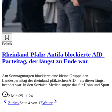
Politik
Rheinland-Pfalz: Antifa blockierte AfD-
Parteitag, der längst zu Ende war
Am Sonntagmorgen blockierte eine kleine Gruppe den
Landesparteitag der rheinland-pfälzischen AfD – als dieser längst
beendet war. In den Sozialen Medien sorgte das für Hohn und Spott.
2
Min
•
25.11.24
Zurück
Seite
4
von
12
Weiter