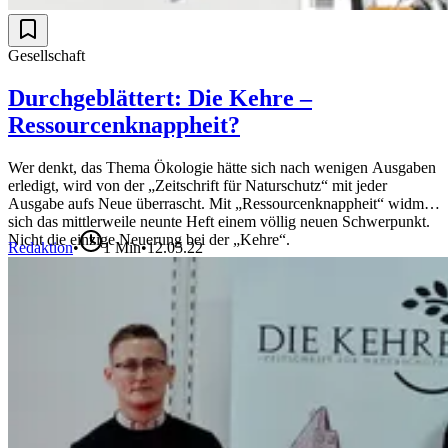
Gesellschaft
Durchgeblättert: Die Kehre –
Ressourcenknappheit?
Wer denkt, das Thema Ökologie hätte sich nach wenigen Ausgaben
erledigt, wird von der „Zeitschrift für Naturschutz“ mit jeder
Ausgabe aufs Neue überrascht. Mit „Ressourcenknappheit“ widmet
sich das mittlerweile neunte Heft einem völlig neuen Schwerpunkt.
Nicht die einzige Neuerung bei der „Kehre“.
Redaktion
•
1
Min
•
12.05.22