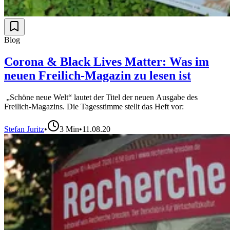
Blog
Corona & Black Lives Matter: Was im
neuen Freilich-Magazin zu lesen ist
„Schöne neue Welt“ lautet der Titel der neuen Ausgabe des
Freilich-Magazins. Die Tagesstimme stellt das Heft vor:
Stefan Juritz
•
3
Min
•
11.08.20