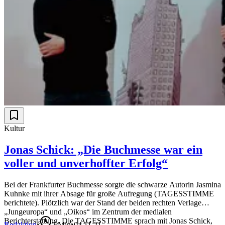
Kultur
Jonas Schick: „Die Buchmesse war ein
voller und unverhoffter Erfolg“
Bei der Frankfurter Buchmesse sorgte die schwarze Autorin Jasmina
Kuhnke mit ihrer Absage für große Aufregung (TAGESSTIMME
berichtete). Plötzlich war der Stand der beiden rechten Verlage
„Jungeuropa“ und „Oikos“ im Zentrum der medialen
Berichterstattung. Die TAGESSTIMME sprach mit Jonas Schick,
Redaktion
•
7
Min
•
04.11.21