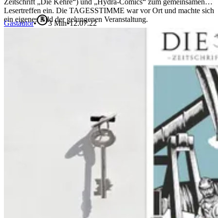
Zeitschrift „Die Kehre“) und „Hydra-Comics“ zum gemeinsamen
Lesertreffen ein. Die TAGESSTIMME war vor Ort und machte sich
ein eigenes Bild der gelungenen Veranstaltung.
Gastautor
•
3
Min
•
12.07.22