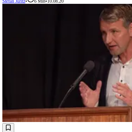
Stefan Juritz
•
6
Min
•
10.08.20