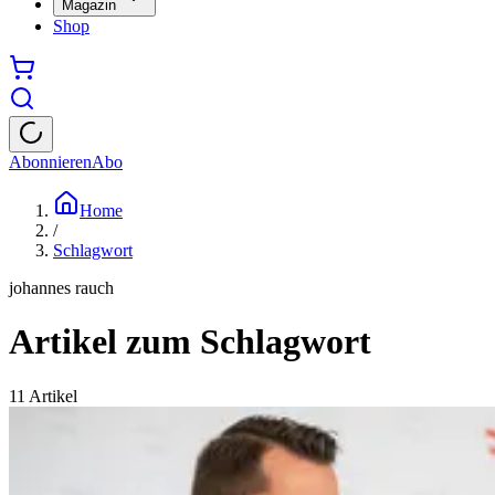
Magazin
Shop
Abonnieren
Abo
Home
/
Schlagwort
johannes rauch
Artikel zum Schlagwort
11
Artikel