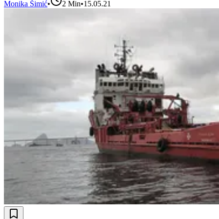
Monika Šimić
•
2
Min
•
15.05.21