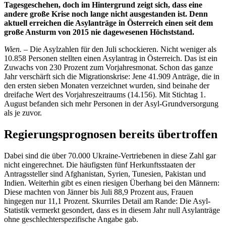
Tagesgeschehen, doch im Hintergrund zeigt sich, dass eine
andere große Krise noch lange nicht ausgestanden ist. Denn
aktuell erreichen die Asylanträge in Österreich einen seit dem
große Ansturm von 2015 nie dagewesenen Höchststand.
Wien.
– Die Asylzahlen für den Juli schockieren. Nicht weniger als
10.858 Personen stellten einen Asylantrag in Österreich. Das ist ein
Zuwachs von 230 Prozent zum Vorjahresmonat. Schon das ganze
Jahr verschärft sich die Migrationskrise: Jene 41.909 Anträge, die in
den ersten sieben Monaten verzeichnet wurden, sind beinahe der
dreifache Wert des Vorjahreszeitraums (14.156). Mit Stichtag 1.
August befanden sich mehr Personen in der Asyl-Grundversorgung
als je zuvor.
Regierungsprognosen bereits übertroffen
Dabei sind die über 70.000 Ukraine-Vertriebenen in diese Zahl gar
nicht eingerechnet. Die häufigsten fünf Herkunftsstaaten der
Antragssteller sind Afghanistan, Syrien, Tunesien, Pakistan und
Indien. Weiterhin gibt es einen riesigen Überhang bei den Männern:
Diese machten von Jänner bis Juli 88,9 Prozent aus, Frauen
hingegen nur 11,1 Prozent. Skurriles Detail am Rande: Die Asyl-
Statistik vermerkt gesondert, dass es in diesem Jahr null Asylanträge
ohne geschlechterspezifische Angabe gab.