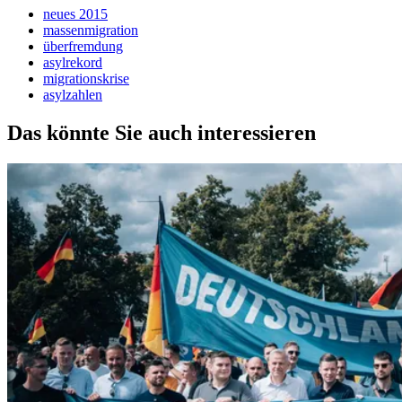
neues 2015
massenmigration
überfremdung
asylrekord
migrationskrise
asylzahlen
Das könnte Sie auch interessieren