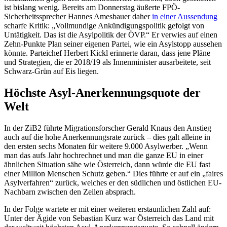
ist bislang wenig. Bereits am Donnerstag äußerte FPÖ-
Sicherheitssprecher Hannes Amesbauer daher
in einer Aussendung
scharfe Kritik: „Vollmundige Ankündigungspolitik gefolgt von
Untätigkeit. Das ist die Asylpolitik der ÖVP.“ Er verwies auf einen
Zehn-Punkte Plan seiner eigenen Partei, wie ein Asylstopp aussehen
könnte. Parteichef Herbert Kickl erinnerte daran, dass jene Pläne
und Strategien, die er 2018/19 als Innenminister ausarbeitete, seit
Schwarz-Grün auf Eis liegen.
Höchste Asyl-Anerkennungsquote der
Welt
In der ZiB2 führte Migrationsforscher Gerald Knaus den Anstieg
auch auf die hohe Anerkennungsrate zurück – dies galt alleine in
den ersten sechs Monaten für weitere 9.000 Asylwerber. „Wenn
man das aufs Jahr hochrechnet und man die ganze EU in einer
ähnlichen Situation sähe wie Österreich, dann würde die EU fast
einer Million Menschen Schutz geben.“ Dies führte er auf ein „faires
Asylverfahren“ zurück, welches er den südlichen und östlichen EU-
Nachbarn zwischen den Zeilen absprach.
In der Folge wartete er mit einer weiteren erstaunlichen Zahl auf:
Unter der Ägide von Sebastian Kurz war Österreich das Land mit