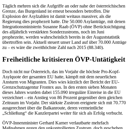
Täglich mehren sich die Aufgriffe an oder nahe der österreichischen
Grenze, das Burgenland ist erneut besonders betroffen. Die
Explosion der Asylzahlen ist damit weitaus massiver, als die
Regierung dies prophezeit hatte. Die 50.000 Asylanträge, mit denen
Integrationsministerin Susanne Raab (ÖVP) ohne Berücksichtigung
des alljährlich verstärkten Sonderzustroms, noch im Juni
prophezeite, werden wahrscheinlich bereits in der Auguststatistik
übertroffen sein. Aktuell steuert unser Land auf über 70.000 Anträge
zu – es wäre die zweithöchste Zahl nach 2015 (88.340).
Freiheitliche kritisieren ÖVP-Untätigkeit
Doch nicht nur Österreich, das im Vorjahr die höchste Pro-Kopf-
Asylquote der gesamten EU hatte, kämpft mit dem neuerlichen
Ansturm von Migranten. Dies wies kürzlich der Bericht der EU-
Grenzschutzagentur Frontex aus. In den ersten sieben Monaten
dieses Jahres wurden dabei 155.090 irreguläre Einreise in die EU
verzeichnet – ein Anstieg von 86 Prozent gegenüber dem gleichen
Zeitraum im Vorjahr. Der stärkste Zustrom ereignete sich mit 70.770
ausgerechnet über die Balkanroute, deren vermeintliche
„Schließung“ die Kanzlerpartei weiter für sich als Erfolg verbucht.
ÖVP-Innenminister Gerhard Karner verlautbarte mehrfach
Maßnahmen gegen den unkontrollierten Zustrom, doch geschehen