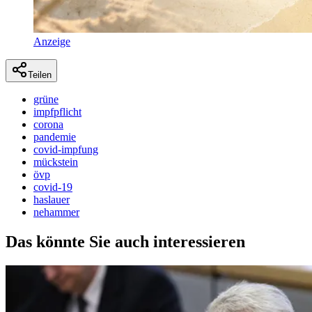
Anzeige
Teilen
grüne
impfpflicht
corona
pandemie
covid-impfung
mückstein
övp
covid-19
haslauer
nehammer
Das könnte Sie auch interessieren