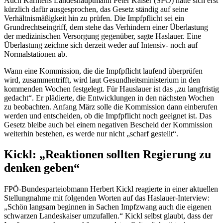
Auch Kärntens Landeshauptmann Peter Kaiser (SPÖ) hatte sich erst
kürzlich dafür ausgesprochen, das Gesetz ständig auf seine
Verhältnismäßigkeit hin zu prüfen. Die Impfpflicht sei ein
Grundrechtseingriff, dem stehe das Verhindern einer Überlastung
der medizinischen Versorgung gegenüber, sagte Haslauer. Eine
Überlastung zeichne sich derzeit weder auf Intensiv- noch auf
Normalstationen ab.
Wann eine Kommission, die die Impfpflicht laufend überprüfen
wird, zusammentrifft, wird laut Gesundheitsministerium in den
kommenden Wochen festgelegt. Für Hauslauer ist das „zu langfristig
gedacht“. Er plädierte, die Entwicklungen in den nächsten Wochen
zu beobachten. Anfang März solle die Kommission dann einberufen
werden und entscheiden, ob die Impfpflicht noch geeignet ist. Das
Gesetz bleibe auch bei einem negativen Bescheid der Kommission
weiterhin bestehen, es werde nur nicht „scharf gestellt“.
Kickl: „Reaktionen sollten Regierung zu
denken geben“
FPÖ-Bundesparteiobmann Herbert Kickl reagierte in einer aktuellen
Stellungnahme mit folgenden Worten auf das Haslauer-Interview:
„Schön langsam beginnen in Sachen Impfzwang auch die eigenen
schwarzen Landeskaiser umzufallen.“ Kickl selbst glaubt, dass der