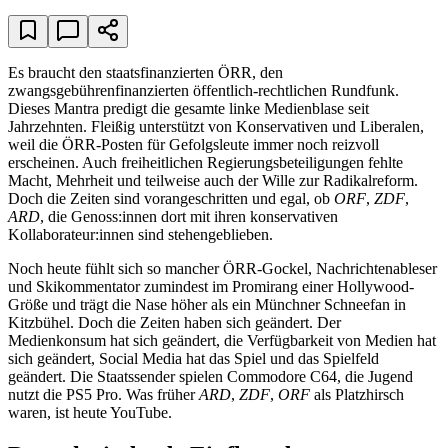
Es braucht den staatsfinanzierten ÖRR, den
zwangsgebührenfinanzierten öffentlich-rechtlichen Rundfunk.
Dieses Mantra predigt die gesamte linke Medienblase seit
Jahrzehnten. Fleißig unterstützt von Konservativen und Liberalen,
weil die ÖRR-Posten für Gefolgsleute immer noch reizvoll
erscheinen. Auch freiheitlichen Regierungsbeteiligungen fehlte
Macht, Mehrheit und teilweise auch der Wille zur Radikalreform.
Doch die Zeiten sind vorangeschritten und egal, ob
ORF
,
ZDF
,
ARD
, die Genoss:innen dort mit ihren konservativen
Kollaborateur:innen sind stehengeblieben.
Noch heute fühlt sich so mancher ÖRR-Gockel, Nachrichtenableser
und Skikommentator zumindest im Promirang einer Hollywood-
Größe und trägt die Nase höher als ein Münchner Schneefan in
Kitzbühel. Doch die Zeiten haben sich geändert. Der
Medienkonsum hat sich geändert, die Verfügbarkeit von Medien hat
sich geändert, Social Media hat das Spiel und das Spielfeld
geändert. Die Staatssender spielen Commodore C64, die Jugend
nutzt die PS5 Pro. Was früher
ARD
,
ZDF
,
ORF
als Platzhirsch
waren, ist heute YouTube.