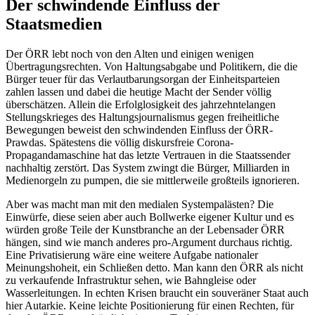
Der schwindende Einfluss der
Staatsmedien
Der ÖRR lebt noch von den Alten und einigen wenigen
Übertragungsrechten. Von Haltungsabgabe und Politikern, die die
Bürger teuer für das Verlautbarungsorgan der Einheitsparteien
zahlen lassen und dabei die heutige Macht der Sender völlig
überschätzen. Allein die Erfolglosigkeit des jahrzehntelangen
Stellungskrieges des Haltungsjournalismus gegen freiheitliche
Bewegungen beweist den schwindenden Einfluss der ÖRR-
Prawdas. Spätestens die völlig diskursfreie Corona-
Propagandamaschine hat das letzte Vertrauen in die Staatssender
nachhaltig zerstört. Das System zwingt die Bürger, Milliarden in
Medienorgeln zu pumpen, die sie mittlerweile großteils ignorieren.
Aber was macht man mit den medialen Systempalästen? Die
Einwürfe, diese seien aber auch Bollwerke eigener Kultur und es
würden große Teile der Kunstbranche an der Lebensader ÖRR
hängen, sind wie manch anderes pro-Argument durchaus richtig.
Eine Privatisierung wäre eine weitere Aufgabe nationaler
Meinungshoheit, ein Schließen detto. Man kann den ÖRR als nicht
zu verkaufende Infrastruktur sehen, wie Bahngleise oder
Wasserleitungen. In echten Krisen braucht ein souveräner Staat auch
hier Autarkie. Keine leichte Positionierung für einen Rechten, für