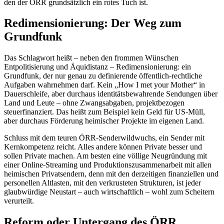
den der ÖRR grundsätzlich ein rotes Tuch ist.
Redimensionierung: Der Weg zum
Grundfunk
Das Schlagwort heißt – neben den frommen Wünschen
Entpolitisierung und Äquidistanz – Redimensionierung: ein
Grundfunk, der nur genau zu definierende öffentlich-rechtliche
Aufgaben wahrnehmen darf. Kein „How I met your Mother“ in
Dauerschleife, aber durchaus identitätsbewahrende Sendungen über
Land und Leute – ohne Zwangsabgaben, projektbezogen
steuerfinanziert. Das heißt zum Beispiel kein Geld für US-Müll,
aber durchaus Förderung heimischer Projekte im eigenen Land.
Schluss mit dem teuren ÖRR-Senderwildwuchs, ein Sender mit
Kernkompetenz reicht. Alles andere können Private besser und
sollen Private machen. Am besten eine völlige Neugründung mit
einer Online-Streaming und Produktionszusammenarbeit mit allen
heimischen Privatsendern, denn mit den derzeitigen finanziellen und
personellen Altlasten, mit den verkrusteten Strukturen, ist jeder
glaubwürdige Neustart – auch wirtschaftlich – wohl zum Scheitern
verurteilt.
Reform oder Untergang des ÖRR