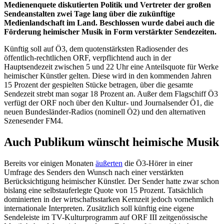
Medienenquete diskutierten Politik und Vertreter der großen
Sendeanstalten zwei Tage lang über die zukünftige
Medienlandschaft im Land. Beschlossen wurde dabei auch die
Förderung heimischer Musik in Form verstärkter Sendezeiten.
Künftig soll auf Ö3, dem quotenstärksten Radiosender des
öffentlich-rechtlichen ORF, verpflichtend auch in der
Hauptsendezeit zwischen 5 und 22 Uhr eine Anteilsquote für Werke
heimischer Künstler gelten. Diese wird in den kommenden Jahren
15 Prozent der gespielten Stücke betragen, über die gesamte
Sendezeit strebt man sogar 18 Prozent an. Außer dem Flagschiff Ö3
verfügt der ORF noch über den Kultur- und Journalsender Ö1, die
neuen Bundesländer-Radios (nominell Ö2) und den alternativen
Szenesender FM4.
Auch Publikum wünscht heimische Musik
Bereits vor einigen Monaten
äußerten
die Ö3-Hörer in einer
Umfrage des Senders den Wunsch nach einer verstärkten
Berücksichtigung heimischer Künstler. Der Sender hatte zwar schon
bislang eine selbstauferlegte Quote von 15 Prozent. Tatsächlich
dominierten in der wirtschaftsstarken Kernzeit jedoch vornehmlich
internationale Interpreten. Zusätzlich soll künftig eine eigene
Sendeleiste im TV-Kulturprogramm auf ORF III zeitgenössische