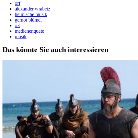
orf
alexander wrabetz
heimische musik
gernot blümel
ö3
medienenquete
musik
Das könnte Sie auch interessieren