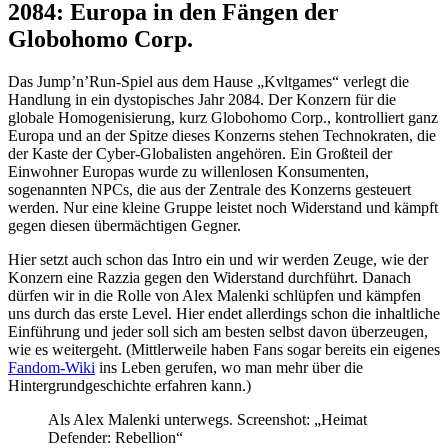
2084: Europa in den Fängen der
Globohomo Corp.
Das Jump’n’Run-Spiel aus dem Hause „Kvltgames“ verlegt die
Handlung in ein dystopisches Jahr 2084. Der Konzern für die
globale Homogenisierung, kurz Globohomo Corp., kontrolliert ganz
Europa und an der Spitze dieses Konzerns stehen Technokraten, die
der Kaste der Cyber-Globalisten angehören. Ein Großteil der
Einwohner Europas wurde zu willenlosen Konsumenten,
sogenannten NPCs, die aus der Zentrale des Konzerns gesteuert
werden. Nur eine kleine Gruppe leistet noch Widerstand und kämpft
gegen diesen übermächtigen Gegner.
Hier setzt auch schon das Intro ein und wir werden Zeuge, wie der
Konzern eine Razzia gegen den Widerstand durchführt. Danach
dürfen wir in die Rolle von Alex Malenki schlüpfen und kämpfen
uns durch das erste Level. Hier endet allerdings schon die inhaltliche
Einführung und jeder soll sich am besten selbst davon überzeugen,
wie es weitergeht. (Mittlerweile haben Fans sogar bereits ein eigenes
Fandom-Wiki
ins Leben gerufen, wo man mehr über die
Hintergrundgeschichte erfahren kann.)
Als Alex Malenki unterwegs. Screenshot: „Heimat
Defender: Rebellion“