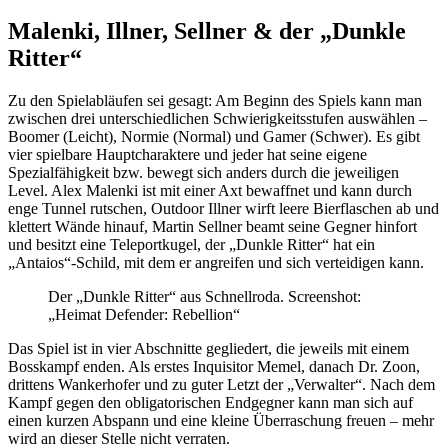
Malenki, Illner, Sellner & der „Dunkle
Ritter“
Zu den Spielabläufen sei gesagt: Am Beginn des Spiels kann man
zwischen drei unterschiedlichen Schwierigkeitsstufen auswählen –
Boomer (Leicht), Normie (Normal) und Gamer (Schwer). Es gibt
vier spielbare Hauptcharaktere und jeder hat seine eigene
Spezialfähigkeit bzw. bewegt sich anders durch die jeweiligen
Level. Alex Malenki ist mit einer Axt bewaffnet und kann durch
enge Tunnel rutschen, Outdoor Illner wirft leere Bierflaschen ab und
klettert Wände hinauf, Martin Sellner beamt seine Gegner hinfort
und besitzt eine Teleportkugel, der „Dunkle Ritter“ hat ein
„Antaios“-Schild, mit dem er angreifen und sich verteidigen kann.
Der „Dunkle Ritter“ aus Schnellroda. Screenshot:
„Heimat Defender: Rebellion“
Das Spiel ist in vier Abschnitte gegliedert, die jeweils mit einem
Bosskampf enden. Als erstes Inquisitor Memel, danach Dr. Zoon,
drittens Wankerhofer und zu guter Letzt der „Verwalter“. Nach dem
Kampf gegen den obligatorischen Endgegner kann man sich auf
einen kurzen Abspann und eine kleine Überraschung freuen – mehr
wird an dieser Stelle nicht verraten.