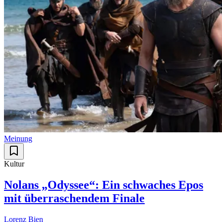
Meinung
Kultur
Nolans „Odyssee“: Ein schwaches Epos
mit überraschendem Finale
Lorenz Bien