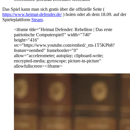
Das Spiel kann man sich gratis über die offizielle Seite (
https://www.heimat-defender.de/
) holen oder ab dem 18.09. auf der
Spieleplattform
Steam
.
<iframe title="Heimat Defender: Rebellion | Das erste
patriotische Computerspiel!" width="740"
height="416"
src="https://www.youtube.com/embed/_rm-1T5KPb8?
feature=oembed" frameborder="0"
allow="accelerometer; autoplay; clipboard-write;
encrypted-media; gyroscope; picture-in-picture"
allowfullscreen></iframe>