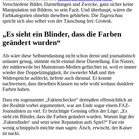
Verschiedene Bilder, Darstellungen und Zwecke, ganz sicher keine
Manipulation mit Bildern, so sein Fazit. Und überhaupt, wären die
Farbkategorien ohnehin dieselben geblieben. Die
Tagesschau
spricht sich also selber von der Täuschung frei: Grotesk.
„Es sieht ein Blinder, dass die Farben
geändert wurden“
Als wäre diese Selbstentlastung nicht schon dreist und journalistisch
unlauter genug, stimmte nicht einmal diese Darstellung. Ein Nutzer,
der mittlerweile bei Mainstream-Medien gefürchtet ist, weil er immer
wieder ihre Doppelzüngigkeit, ihr zweierlei Maß und ihre
Widersprüche aufdeckt, lieferte auch diesmal. Er konnte
nachweisen, dass dieselben Klassen nu sehr wohl weitaus dunklere
Farben haben.
Dass ein sogenannter „Faktenchecker“ dermaßen offensichtlich an
der Realität vorbei argumentiert, war am Ende sogar einem FAZ-
Journalisten zu viel. Er bezichtigte Gensing offen der Lüge: „Es
sieht ein Blinder, dass die Farben geändert wurden. Warum lügt der
‚Faktenfinder‘ und setzt seine Reputation aufs Spiel?“ Fast ein
wenig schnippisch möchte man sagen: Ätsch, erwischt, der Kaiser
ist nackt.