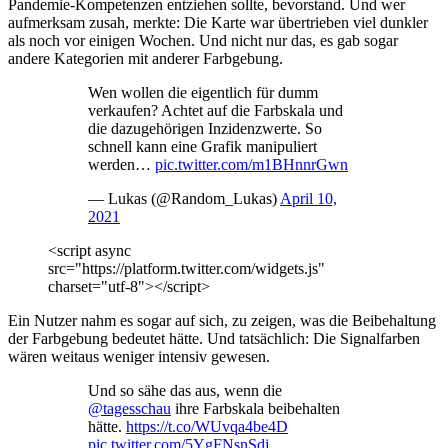
Pandemie-Kompetenzen entziehen sollte, bevorstand. Und wer
aufmerksam zusah, merkte: Die Karte war übertrieben viel dunkler
als noch vor einigen Wochen. Und nicht nur das, es gab sogar
andere Kategorien mit anderer Farbgebung.
Wen wollen die eigentlich für dumm
verkaufen? Achtet auf die Farbskala und
die dazugehörigen Inzidenzwerte. So
schnell kann eine Grafik manipuliert
werden…
pic.twitter.com/m1BHnnrGwn
— Lukas (@Random_Lukas)
April 10,
2021
<script async
src="https://platform.twitter.com/widgets.js"
charset="utf-8"></script>
Ein Nutzer nahm es sogar auf sich, zu zeigen, was die Beibehaltung
der Farbgebung bedeutet hätte. Und tatsächlich: Die Signalfarben
wären weitaus weniger intensiv gewesen.
Und so sähe das aus, wenn die
@tagesschau
ihre Farbskala beibehalten
hätte.
https://t.co/WUvqa4be4D
pic.twitter.com/5YgFNsnSdj