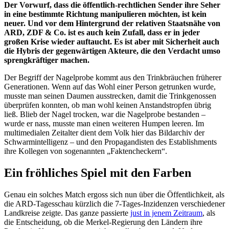
Der Vorwurf, dass die öffentlich-rechtlichen Sender ihre Seher
in eine bestimmte Richtung manipulieren möchten, ist kein
neuer. Und vor dem Hintergrund der relativen Staatsnähe von
ARD, ZDF & Co. ist es auch kein Zufall, dass er in jeder
großen Krise wieder auftaucht. Es ist aber mit Sicherheit auch
die Hybris der gegenwärtigen Akteure, die den Verdacht umso
sprengkräftiger machen.
Der Begriff der Nagelprobe kommt aus den Trinkbräuchen früherer
Generationen. Wenn auf das Wohl einer Person getrunken wurde,
musste man seinen Daumen ausstrecken, damit die Trinkgenossen
überprüfen konnten, ob man wohl keinen Anstandstropfen übrig
ließ. Blieb der Nagel trocken, war die Nagelprobe bestanden –
wurde er nass, musste man einen weiteren Humpen leeren. Im
multimedialen Zeitalter dient dem Volk hier das Bildarchiv der
Schwarmintelligenz – und den Propagandisten des Establishments
ihre Kollegen von sogenannten „Faktencheckern“.
Ein fröhliches Spiel mit den Farben
Genau ein solches Match ergoss sich nun über die Öffentlichkeit, als
die ARD-Tagesschau kürzlich die 7-Tages-Inzidenzen verschiedener
Landkreise zeigte. Das ganze passierte
just in jenem Zeitraum
, als
die Entscheidung, ob die Merkel-Regierung den Ländern ihre