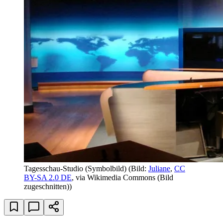
Tagesschau-Studio (Symbolbild)
(Bild:
Juliane
,
CC
BY-SA 2.0 DE
, via Wikimedia Commons (Bild
zugeschnitten))