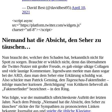
— David Best (@davidbest95)
April 10,
2021
<script async
src="https://platform.twitter.com/widgets.js"
charset="utf-8"></script>
Niemand hat die Absicht, den Seher zu
täuschen…
Nun braucht der, welcher den Schaden hat, bekanntlich nicht für
Spott zu sorgen. Brauchte er wirklich nicht, denn das übernahmen
die Twitter-Nutzer mit großer Freude, es gab einige ulkige Collagen
und viele launige Kommentare. Irgendwann merkte man dann sogar
bei der ARD, dass man dem Seher eine Erklärung schuldig war.
Also schickte man Patrick Gensing, den
Tagesschau
-Faktenfinder –
infolge mancher kuriosen ‚Berichtigung‘ von Kritikern liebevoll als
„Faktenerfinder“ bezeichnet – in den Ring.
Was folgte, war der mutmaßlich ulbrichteskeste Auftritt der letzten
Jahre. Nach dem Prinzip „Niemand hat die Absicht, den Seher zu
täuschen“ rückte der für Sympathien zu prononcierten Linken
bekannte Journalist aus und
spielte die übliche Klaviatur
.