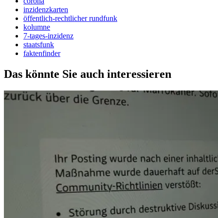
corona
inzidenzkarten
öffentlich-rechtlicher rundfunk
kolumne
7-tages-inzidenz
staatsfunk
faktenfinder
Das könnte Sie auch interessieren