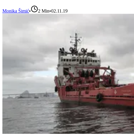
Monika Šimić
•
2
Min
•
02.11.19