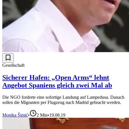
Gesellschaft
Sicherer Hafen: „Open Arms“ lehnt
Angebot Spaniens gleich zwei Mal ab
Die NGO forderte eine sofortige Landung auf Lampedusa. Danach
sollen die Migranten per Flugzeug nach Madrid gebracht werden.
Monika Šimić
•
2
Min
•
19.08.19