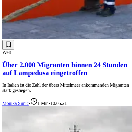
Welt
Über 2.000 Migranten binnen 24 Stunden
auf Lampedusa eingetroffen
In Italien ist die Zahl der übers Mittelmeer ankommenden Migranten
stark gestiegen.
Monika Šimić
•
1
Min
•
10.05.21