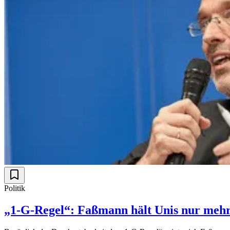
Politik
„1-G-Regel“: Faßmann hält Unis nur mehr