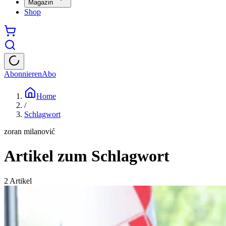
Magazin
Shop
Abonnieren
Abo
Home
/
Schlagwort
zoran milanović
Artikel zum Schlagwort
2
Artikel