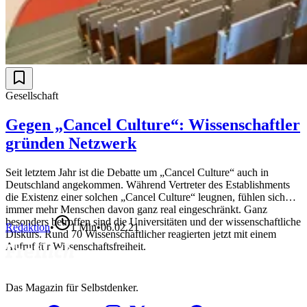
Gesellschaft
Gegen „Cancel Culture“: Wissenschaftler
gründen Netzwerk
Seit letztem Jahr ist die Debatte um „Cancel Culture“ auch in
Deutschland angekommen. Während Vertreter des Establishments
die Existenz einer solchen „Cancel Culture“ leugnen, fühlen sich
immer mehr Menschen davon ganz real eingeschränkt. Ganz
besonders betroffen sind die Universitäten und der wissenschaftliche
Redaktion
•
1
Min
•
06.02.21
Diskurs. Rund 70 Wissenschaftlicher reagierten jetzt mit einem
Aufruf für Wissenschaftsfreiheit.
Das Magazin für Selbstdenker.