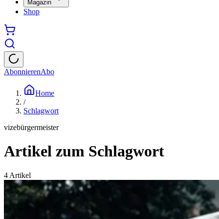
Magazin
Shop
Abonnieren
Abo
Home
/
Schlagwort
vizebürgermeister
Artikel zum Schlagwort
4
Artikel