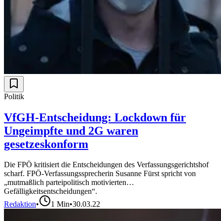
Politik
VfGH-Entscheidung: Lockdown für
Ungeimpfte und 2G waren
gesetzeskonform
Die FPÖ kritisiert die Entscheidungen des Verfassungsgerichtshof
scharf. FPÖ-Verfassungssprecherin Susanne Fürst spricht von
„mutmaßlich parteipolitisch motivierten
Gefälligkeitsentscheidungen“.
Redaktion
•
1
Min
•
30.03.22