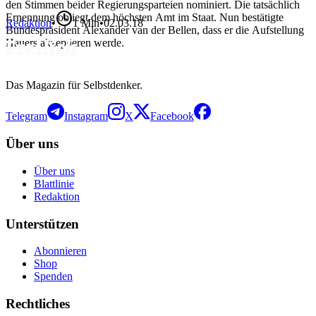
den Stimmen beider Regierungsparteien nominiert. Die tatsächlich
Ernennung obliegt dem höchsten Amt im Staat. Nun bestätigte
Redaktion
•
1
Min
•
02.03.18
Bundespräsident Alexander van der Bellen, dass er die Aufstellung
Hauers akzeptieren werde.
Das Magazin für Selbstdenker.
Telegram
Instagram
X
Facebook
Über uns
Über uns
Blattlinie
Redaktion
Unterstützen
Abonnieren
Shop
Spenden
Rechtliches