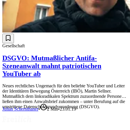
Gesellschaft
DSGVO: Mutmaßlicher Antifa-
Szeneanwalt mahnt patriotischen
YouTuber ab
Neues rechtliches Ungemach für den beliebte YouTuber und Leiter
der Identitären Bewegung Österreich (IBÖ), Martin Sellner.
Mutmaßlich dem linksradikalen Spektrum zuzuordnende Personen
ließen ihm einen Anwaltsbrief zukommen – unter Berufung auf die
umstrittene Datenschutzgrundverordnung (DSGVO).
Julian Schernthaner
•
2
Min
•
23.01.19