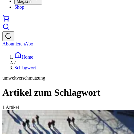
Magazin
Shop
Abonnieren
Abo
Home
/
Schlagwort
umweltverschmutzung
Artikel zum Schlagwort
1
Artikel