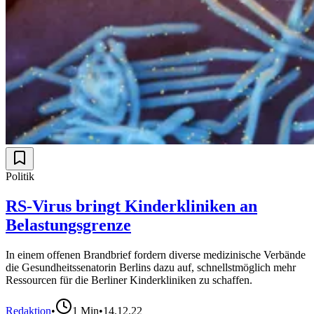
Politik
RS-Virus bringt Kinderkliniken an
Belastungsgrenze
In einem offenen Brandbrief fordern diverse medizinische Verbände
die Gesundheitssenatorin Berlins dazu auf, schnellstmöglich mehr
Ressourcen für die Berliner Kinderkliniken zu schaffen.
Redaktion
•
1
Min
•
14.12.22