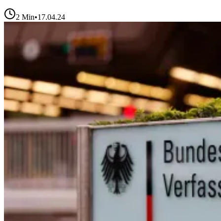
2
Min
•
17.04.24