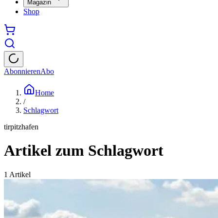
Magazin
Shop
Abonnieren
Abo
Home
/
Schlagwort
tirpitzhafen
Artikel zum Schlagwort
1
Artikel