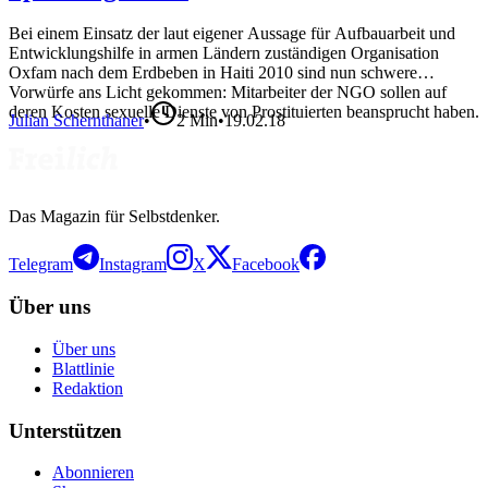
Bei einem Einsatz der laut eigener Aussage für Aufbauarbeit und
Entwicklungshilfe in armen Ländern zuständigen Organisation
Oxfam nach dem Erdbeben in Haiti 2010 sind nun schwere
Vorwürfe ans Licht gekommen: Mitarbeiter der NGO sollen auf
deren Kosten sexuelle Dienste von Prostituierten beansprucht haben.
Julian Schernthaner
•
2
Min
•
19.02.18
Das Magazin für Selbstdenker.
Telegram
Instagram
X
Facebook
Über uns
Über uns
Blattlinie
Redaktion
Unterstützen
Abonnieren