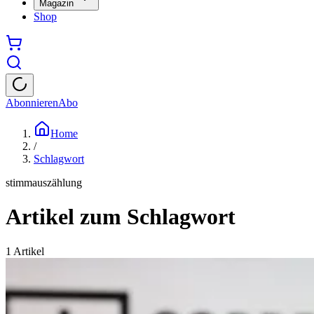
Magazin
Shop
Abonnieren
Abo
Home
/
Schlagwort
stimmauszählung
Artikel zum Schlagwort
1
Artikel