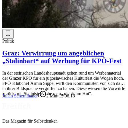
Politik
Graz: Verwirrung um angeblichen
„Stalinbart“ auf Werbung für KPÖ-Fest
In der steirischen Landeshauptstadt gehen rund um Werbematerial
der Grazer KPÖ für ein jugoslawisches Kulturfest die Wogen hoch.
FPÖ-Klubchef Armin Sippel wirft den Kommunisten vor, sich dabei
in ihrer Bildsprache vergriffen zu haben. Diese wiesen die Vorwürfe
zurück, mit Stalinisten habe man „nichts am Hut“.
Julian Schernthaner
•
2
Min
•
15.06.18
Das Magazin für Selbstdenker.