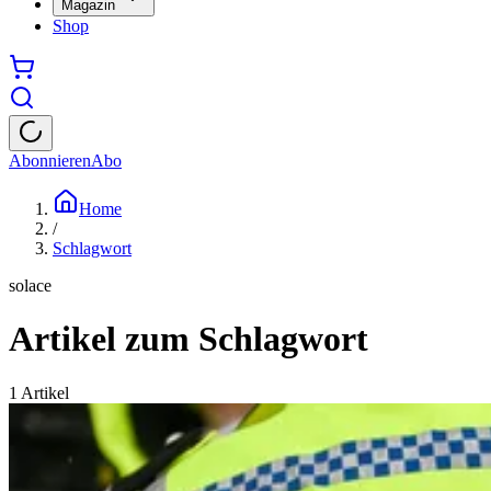
Magazin
Shop
Abonnieren
Abo
Home
/
Schlagwort
solace
Artikel zum Schlagwort
1
Artikel