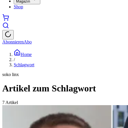
Magazin
Shop
Abonnieren
Abo
Home
/
Schlagwort
soko linx
Artikel zum Schlagwort
7
Artikel