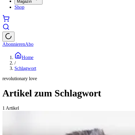
Magazin
Shop
Abonnieren
Abo
Home
/
Schlagwort
revolutionary love
Artikel zum Schlagwort
1
Artikel