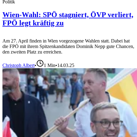
Politik
Wien-Wahl: SPÖ stagniert, ÖVP verliert,
FPÖ legt kräftig zu
Am 27. April finden in Wien vorgezogene Wahlen statt. Dabei hat
die FPÖ mit ihrem Spitzenkandidaten Dominik Nepp gute Chancen,
den zweiten Platz zu erreichen.
Christoph Albert
•
1
Min
•
14.03.25