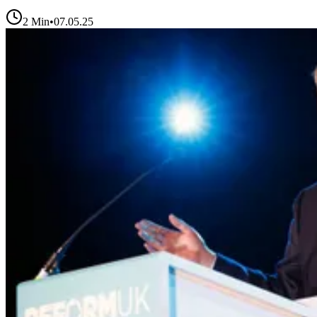
2
Min
•
07.05.25