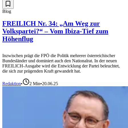
Blog
FREILICH Nr. 34: „Am Weg zur
Volkspartei?“ – Vom Ibiza-Tief zum
Höhenflug
Inzwischen prägt die FPÖ die Politik mehrerer österreichischer
Bundesländer und dominiert auch den Nationalrat. In der neuen
FREILICH-Ausgabe wird die Entwicklung der Partei beleuchtet,
die sich zur prägenden Kraft gewandelt hat.
Redaktion
•
2
Min
•
20.06.25