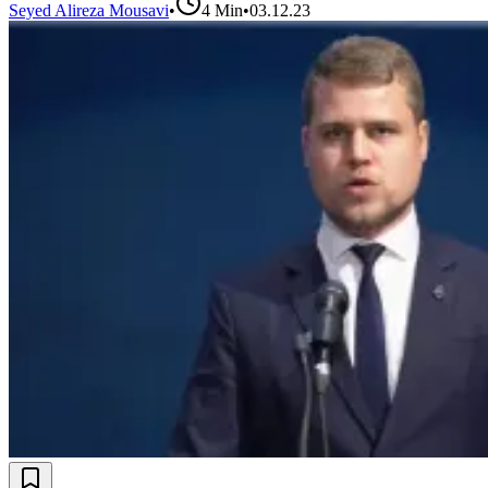
Seyed Alireza Mousavi
•
4
Min
•
03.12.23