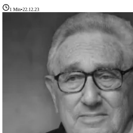
1
Min
•
22.12.23