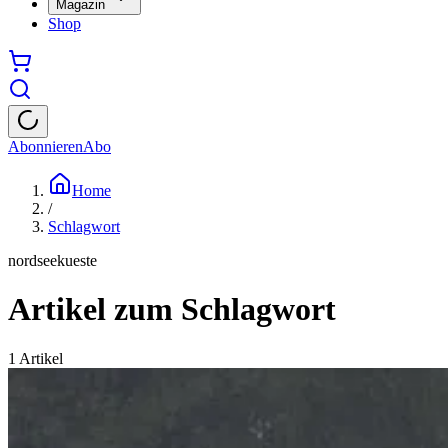
Magazin
Shop
Abonnieren
Abo
Home
/
Schlagwort
nordseekueste
Artikel zum Schlagwort
1
Artikel