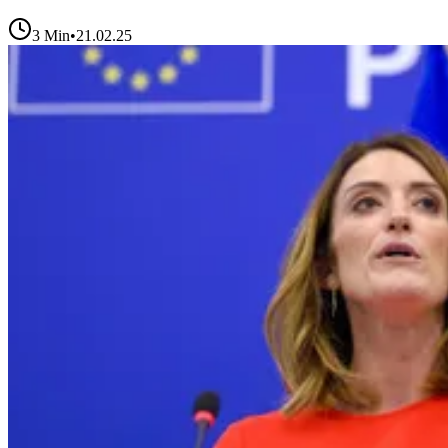
3
Min
•
21.02.25