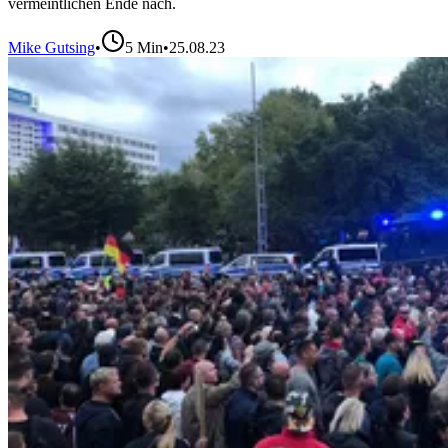
vermeintlichen Ende nach.
Mike Gutsing
•
5
Min
•
25.08.23