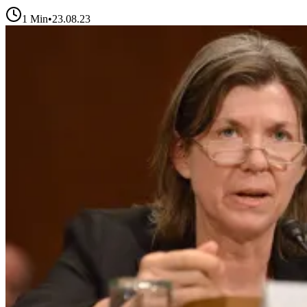
1
Min
•
23.08.23