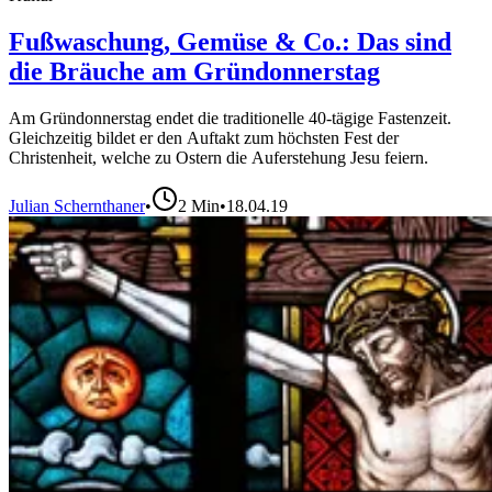
Fußwaschung, Gemüse & Co.: Das sind
die Bräuche am Gründonnerstag
Am Gründonnerstag endet die traditionelle 40-tägige Fastenzeit.
Gleichzeitig bildet er den Auftakt zum höchsten Fest der
Christenheit, welche zu Ostern die Auferstehung Jesu feiern.
Julian Schernthaner
•
2
Min
•
18.04.19