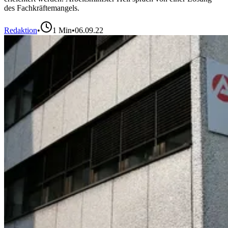
des Fachkräftemangels.
Redaktion
•
1
Min
•
06.09.22