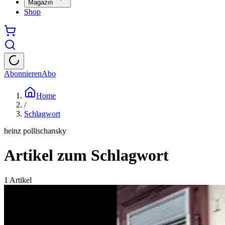
Magazin
Shop
Abonnieren
Abo
Home
/
Schlagwort
heinz pollischansky
Artikel zum Schlagwort
1
Artikel