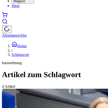
Magazin
Shop
Abonnieren
Abo
Home
/
Schlagwort
hausordnung
Artikel zum Schlagwort
4
Artikel