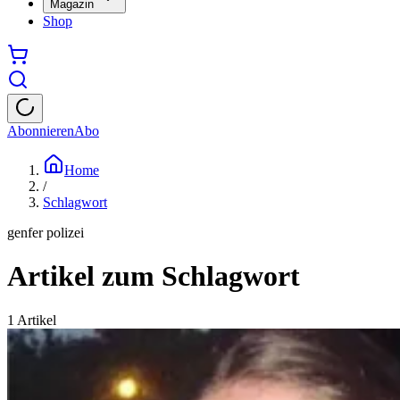
Magazin
Shop
Abonnieren
Abo
Home
/
Schlagwort
genfer polizei
Artikel zum Schlagwort
1
Artikel