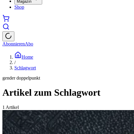
Magazin
Shop
Abonnieren
Abo
Home
/
Schlagwort
gender doppelpunkt
Artikel zum Schlagwort
1
Artikel