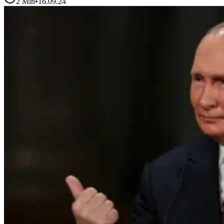
2
Min
•
16.09.24